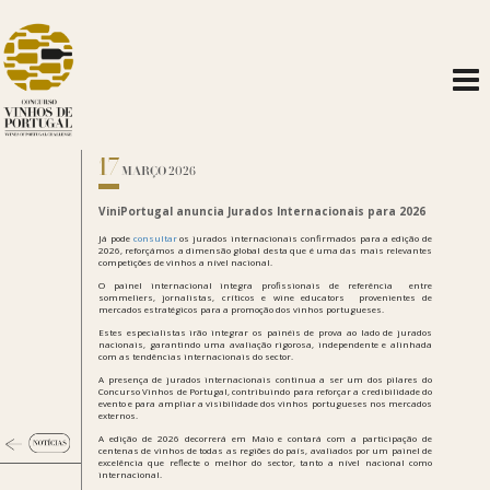
17
MARÇO 2026
ViniPortugal anuncia Jurados Internacionais para 2026
Já pode
consultar
os jurados internacionais confirmados para a edição de
2026, reforçámos a dimensão global desta que é uma das mais relevantes
competições de vinhos a nível nacional.
O painel internacional integra profissionais de referência  entre
sommeliers, jornalistas, críticos e wine educators  provenientes de
mercados estratégicos para a promoção dos vinhos portugueses.
Estes especialistas irão integrar os painéis de prova ao lado de jurados
nacionais, garantindo uma avaliação rigorosa, independente e alinhada
com as tendências internacionais do sector.
A presença de jurados internacionais continua a ser um dos pilares do
Concurso Vinhos de Portugal, contribuindo para reforçar a credibilidade do
evento e para ampliar a visibilidade dos vinhos portugueses nos mercados
externos.
A edição de 2026 decorrerá em Maio e contará com a participação de
centenas de vinhos de todas as regiões do país, avaliados por um painel de
excelência que reflecte o melhor do sector, tanto a nível nacional como
internacional.